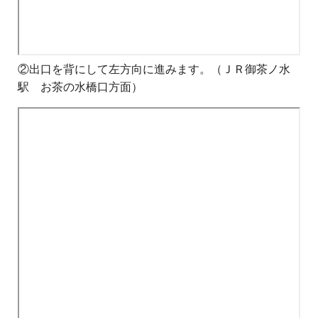
②出口を背にして左方向に進みます。（ＪＲ御茶ノ水
駅 お茶の水橋口方面）