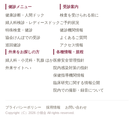
健診メニュー
受診案内
健康診断・人間ドック
検査を受けられる前に
婦人科検診・レディースドック
ご予約状況
特殊検査・健診
健診機関情報
協会けんぽでの受診
よくあるご質問
巡回健診
アクセス情報
外来をお探しの方
各種情報・規程
婦人科・小児科・乳腺 ほか
医療安全管理指針
外来サイトへ ›
院内感染対策の指針
保健指導機関情報
臨床研究に関する情報公開
院内での撮影・録音について
プライバシーポリシー
採用情報
お問い合わせ
Copyright（C）2026 小畑会 All rights reserved.