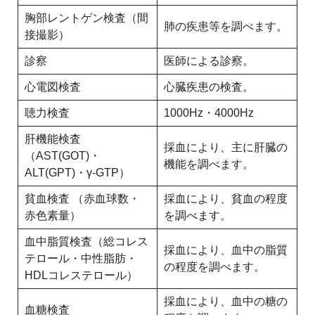
胸部レントゲン検査（間
肺の疾患等を調べます。
接撮影）
診察
医師による診察。
心電図検査
心臓疾患の検査。
聴力検査
1000Hz・4000Hz
肝機能検査
採血により、主に肝臓の
（AST(GOT)・
機能を調べます。
ALT(GPT)・γ-GTP）
貧血検査 （赤血球数・
採血により、貧血の程度
赤色素量）
を調べます。
血中脂質検査（総コレス
採血により、血中の脂質
テロール・中性脂肪・
の程度を調べます。
HDLコレステロール）
採血により、血中の糖の
血糖検査