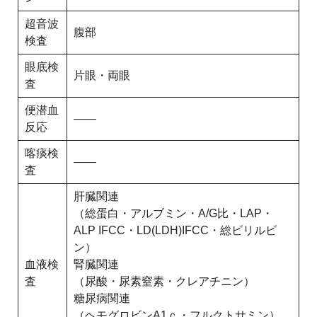
超音波
腹部
検査
眼底検
片眼・両眼
査
便潜血
――
反応
喀痰検
――
査
肝臓関連
（総蛋白・アルブミン・A/G比・LAP・
ALP IFCC・LD(LDH)IFCC・総ビリルビ
ン）
血液検
腎臓関連
査
（尿酸・尿素窒素・クレアチニン）
糖尿病関連
（ヘモグロビンA1ｃ・フルクトサミン）