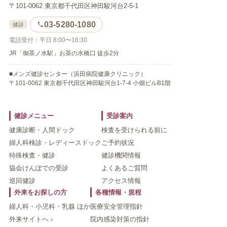
〒101-0062 東京都千代田区神田駿河台2-5-1
03-5280-1080
健診
電話受付：平日 8:00〜16:30
JR「御茶ノ水駅」お茶の水橋口 徒歩2分
■メンズ健診センター（浜田病院健康クリニック）
〒101-0062 東京都千代田区神田駿河台1-7-4 小畑ビルB1階
健診メニュー
受診案内
健康診断・人間ドック
検査を受けられる前に
婦人科検診・レディースドック
ご予約状況
特殊検査・健診
健診機関情報
協会けんぽでの受診
よくあるご質問
巡回健診
アクセス情報
外来をお探しの方
各種情報・規程
婦人科・小児科・乳腺 ほか
医療安全管理指針
外来サイトへ ›
院内感染対策の指針