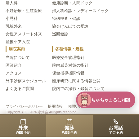
婦人科
健康診断・人間ドック
不妊治療・生殖医療
婦人科検診・レディースドック
小児科
特殊検査・健診
乳腺外来
協会けんぽでの受診
女性アスリート外来
巡回健診
産後ケア入院
病院案内
各種情報・規程
当院について
医療安全管理指針
医師紹介
院内感染対策の指針
アクセス
保健指導機関情報
外来診察スケジュール
臨床研究に関する情報公開
よくあるご質問
院内での撮影・録音について
ちゃちゃまるに相談
プライバシーポリシー
採用情報
お問い合わせ
Copyright（C）2026 小畑会 All rights reserved.
外来
健診
お電話
WEB予約
WEB予約
でご予約