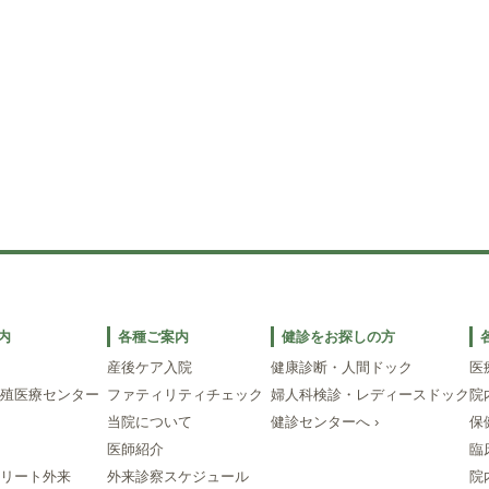
内
各種ご案内
健診をお探しの方
産後ケア入院
健康診断・人間ドック
医
殖医療センター
ファティリティチェック
婦人科検診・レディースドック
院
当院について
健診センターへ ›
保
医師紹介
臨
リート外来
外来診察スケジュール
院