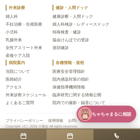
外来診療
健診・人間ドック
婦人科
健康診断・人間ドック
不妊治療・生殖医療
婦人科検診・レディースドック
小児科
特殊検査・健診
乳腺外来
協会けんぽでの受診
女性アスリート外来
巡回健診
産後ケア入院
病院案内
各種情報・規程
当院について
医療安全管理指針
医師紹介
院内感染対策の指針
アクセス
保健指導機関情報
外来診察スケジュール
臨床研究に関する情報公開
よくあるご質問
院内での撮影・録音について
ちゃちゃまるに相談
プライバシーポリシー
採用情報
お問い合わせ
Copyright（C）2026 小畑会 All rights reserved.