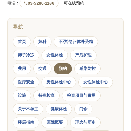
电话：
| 可在线预约
03-5280-1166
导航
首页
妇科
不孕治疗·体外受精
卵子冷冻
女性体检
产后护理
费用
交通
预约
感染防控
医疗安全
男性体检中心
女性体检中心
设施
特殊检查
检查项目与费用
关于不孕症
健康体检
门诊
楼层指南
医院概要
理念与历史