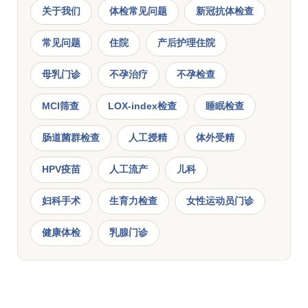
关于我们
体检常见问题
新冠抗体检查
常见问题
住院
产后护理住院
母乳门诊
不孕治疗
不孕检查
MCI筛查
LOX-index检查
睡眠检查
肠道菌群检查
人工授精
体外受精
HPV疫苗
人工流产
儿科
妇科手术
生育力检查
女性运动员门诊
健康体检
乳腺门诊