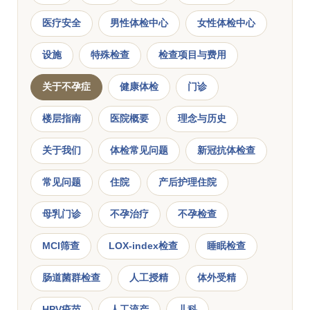
医疗安全
男性体检中心
女性体检中心
设施
特殊检查
检查项目与费用
关于不孕症
健康体检
门诊
楼层指南
医院概要
理念与历史
关于我们
体检常见问题
新冠抗体检查
常见问题
住院
产后护理住院
母乳门诊
不孕治疗
不孕检查
MCI筛查
LOX-index检查
睡眠检查
肠道菌群检查
人工授精
体外受精
HPV疫苗
人工流产
儿科