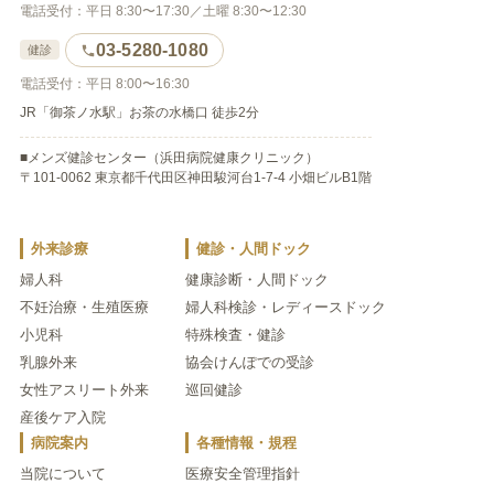
電話受付：平日 8:30〜17:30／土曜 8:30〜12:30
03-5280-1080
健診
電話受付：平日 8:00〜16:30
JR「御茶ノ水駅」お茶の水橋口 徒歩2分
■メンズ健診センター（浜田病院健康クリニック）
〒101-0062 東京都千代田区神田駿河台1-7-4 小畑ビルB1階
外来診療
健診・人間ドック
婦人科
健康診断・人間ドック
不妊治療・生殖医療
婦人科検診・レディースドック
小児科
特殊検査・健診
乳腺外来
協会けんぽでの受診
女性アスリート外来
巡回健診
産後ケア入院
病院案内
各種情報・規程
当院について
医療安全管理指針