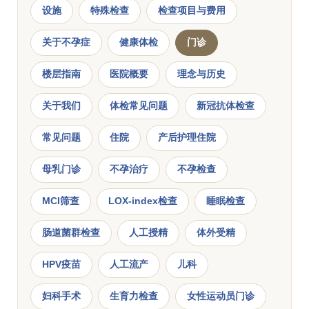
设施
特殊检查
检查项目与费用
关于不孕症
健康体检
门诊
楼层指南
医院概要
理念与历史
关于我们
体检常见问题
新冠抗体检查
常见问题
住院
产后护理住院
母乳门诊
不孕治疗
不孕检查
MCI筛查
LOX-index检查
睡眠检查
肠道菌群检查
人工授精
体外受精
HPV疫苗
人工流产
儿科
妇科手术
生育力检查
女性运动员门诊