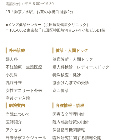
電話受付：平日 8:00〜16:30
JR「御茶ノ水駅」お茶の水橋口 徒歩2分
■メンズ健診センター（浜田病院健康クリニック）
〒101-0062 東京都千代田区神田駿河台1-7-4 小畑ビルB1階
外来診療
健診・人間ドック
婦人科
健康診断・人間ドック
不妊治療・生殖医療
婦人科検診・レディースドック
小児科
特殊検査・健診
乳腺外来
協会けんぽでの受診
女性アスリート外来
巡回健診
産後ケア入院
病院案内
各種情報・規程
当院について
医療安全管理指針
医師紹介
院内感染対策の指針
アクセス
保健指導機関情報
外来診察スケジュール
臨床研究に関する情報公開