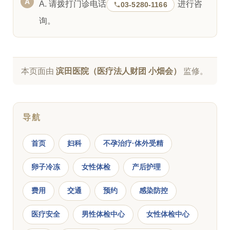
A. 请拨打门诊电话
进行咨
03-5280-1166
询。
本页面由
滨田医院（医疗法人财团 小畑会）
监修。
导航
首页
妇科
不孕治疗·体外受精
卵子冷冻
女性体检
产后护理
费用
交通
预约
感染防控
医疗安全
男性体检中心
女性体检中心