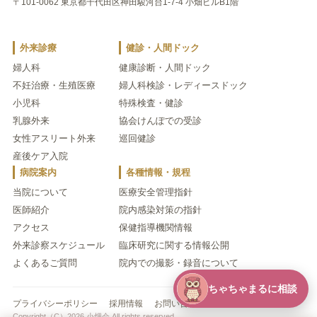
〒101-0062 東京都千代田区神田駿河台1-7-4 小畑ビルB1階
外来診療
健診・人間ドック
婦人科
健康診断・人間ドック
不妊治療・生殖医療
婦人科検診・レディースドック
小児科
特殊検査・健診
乳腺外来
協会けんぽでの受診
女性アスリート外来
巡回健診
産後ケア入院
病院案内
各種情報・規程
当院について
医療安全管理指針
医師紹介
院内感染対策の指針
アクセス
保健指導機関情報
外来診察スケジュール
臨床研究に関する情報公開
よくあるご質問
院内での撮影・録音について
ちゃちゃまるに相談
プライバシーポリシー
採用情報
お問い合わせ
Copyright（C）2026 小畑会 All rights reserved.