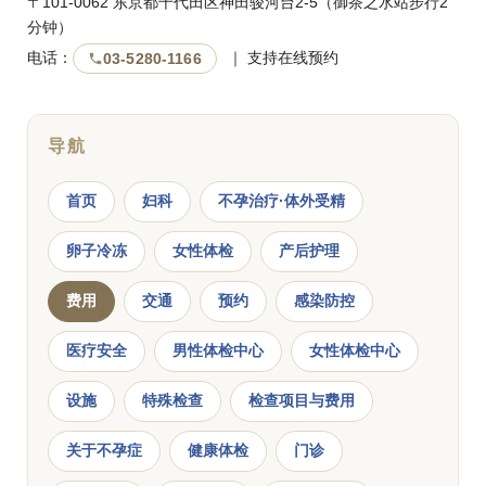
〒101-0062 东京都千代田区神田骏河台2-5（御茶之水站步行2
分钟）
电话：
｜ 支持在线预约
03-5280-1166
导航
首页
妇科
不孕治疗·体外受精
卵子冷冻
女性体检
产后护理
费用
交通
预约
感染防控
医疗安全
男性体检中心
女性体检中心
设施
特殊检查
检查项目与费用
关于不孕症
健康体检
门诊