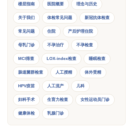
楼层指南
医院概要
理念与历史
关于我们
体检常见问题
新冠抗体检查
常见问题
住院
产后护理住院
母乳门诊
不孕治疗
不孕检查
MCI筛查
LOX-index检查
睡眠检查
肠道菌群检查
人工授精
体外受精
HPV疫苗
人工流产
儿科
妇科手术
生育力检查
女性运动员门诊
健康体检
乳腺门诊