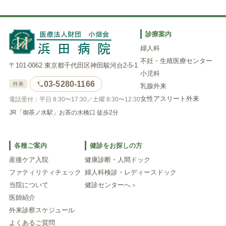
診療案内
婦人科
不妊・生殖医療センター
〒101-0062 東京都千代田区神田駿河台2-5-1
小児科
03-5280-1166
外来
乳腺外来
女性アスリート外来
電話受付：平日 8:30〜17:30／土曜 8:30〜12:30
JR「御茶ノ水駅」お茶の水橋口 徒歩2分
各種ご案内
健診をお探しの方
産後ケア入院
健康診断・人間ドック
ファティリティチェック
婦人科検診・レディースドック
当院について
健診センターへ ›
医師紹介
外来診察スケジュール
よくあるご質問