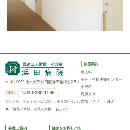
診療案内
婦人科
不妊・生殖医療センター
〒101-0062 東京都千代田区神田駿河台2-5-1
小児科
03-5280-1166
外来
乳腺外来
女性アスリート外来
電話受付：平日 8:30〜17:30／土曜 8:30〜12:30
JR「御茶ノ水駅」お茶の水橋口 徒歩2分
各種ご案内
健診をお探しの方