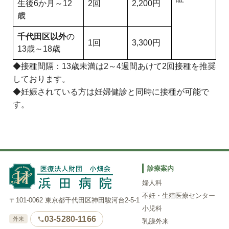
生後6か月～12
2回
2,200円
歳
千代田区以外
の
1回
3,300円
13歳～18歳
◆接種間隔：13歳未満は2～4週間あけて2回接種を推奨
しております。
◆妊娠されている方は妊婦健診と同時に接種が可能で
す。
診療案内
婦人科
不妊・生殖医療センター
〒101-0062 東京都千代田区神田駿河台2-5-1
小児科
03-5280-1166
外来
乳腺外来