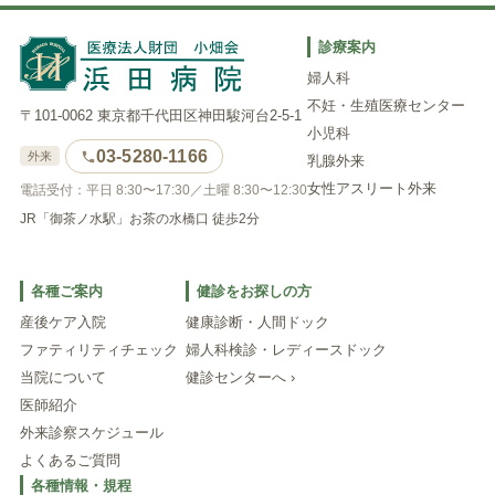
診療案内
婦人科
不妊・生殖医療センター
〒101-0062 東京都千代田区神田駿河台2-5-1
小児科
03-5280-1166
外来
乳腺外来
女性アスリート外来
電話受付：平日 8:30〜17:30／土曜 8:30〜12:30
JR「御茶ノ水駅」お茶の水橋口 徒歩2分
各種ご案内
健診をお探しの方
産後ケア入院
健康診断・人間ドック
ファティリティチェック
婦人科検診・レディースドック
当院について
健診センターへ ›
医師紹介
外来診察スケジュール
よくあるご質問
各種情報・規程