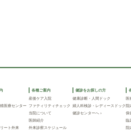
内
各種ご案内
健診をお探しの方
産後ケア入院
健康診断・人間ドック
医
殖医療センター
ファティリティチェック
婦人科検診・レディースドック
院
当院について
健診センターへ ›
保
医師紹介
臨
リート外来
外来診察スケジュール
院